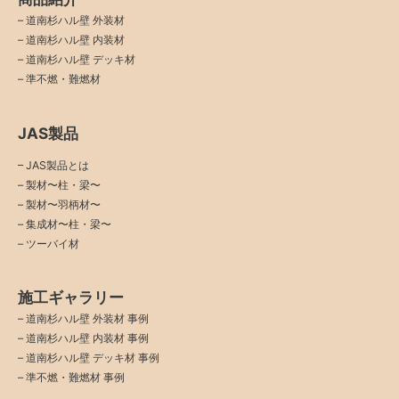
–
道南杉ハル壁 外装材
–
道南杉ハル壁 内装材
–
道南杉ハル壁 デッキ材
–
準不燃・難燃材
JAS製品
– JAS製品とは
– 製材〜柱・梁〜
– 製材〜羽柄材〜
– 集成材〜柱・梁〜
– ツーバイ材
施工ギャラリー
–
道南杉ハル壁 外装材 事例
–
道南杉ハル壁 内装材 事例
–
道南杉ハル壁 デッキ材 事例
–
準不燃・難燃材 事例