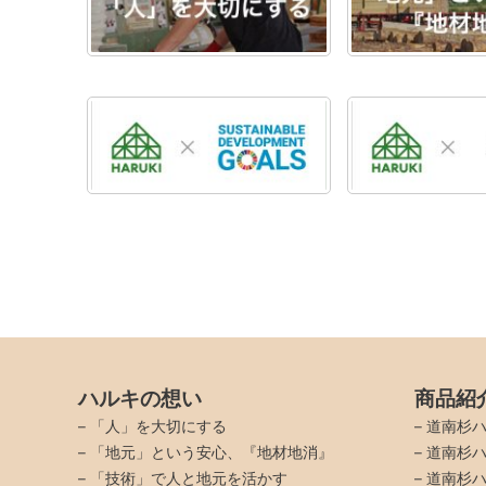
ハルキの想い
商品紹
–
「人」を大切にする
–
道南杉ハ
–
「地元」という安心、『地材地消』
–
道南杉ハ
–
「技術」で人と地元を活かす
–
道南杉ハ