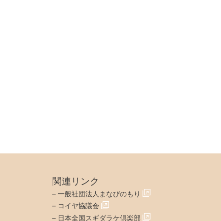
関連リンク
–
一般社団法人まなびのもり
–
コイヤ協議会
–
日本全国スギダラケ倶楽部