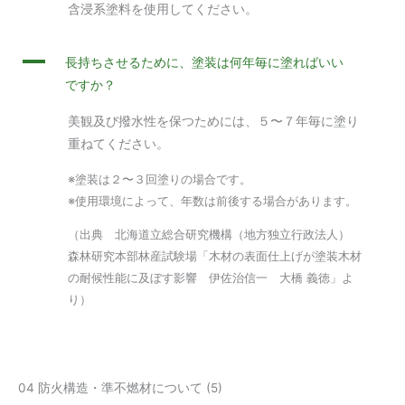
含浸系塗料を使用してください。
A
長持ちさせるために、塗装は何年毎に塗ればいい
ですか？
美観及び撥水性を保つためには、５〜７年毎に塗り
重ねてください。
※塗装は２〜３回塗りの場合です。
※使用環境によって、年数は前後する場合があります。
（出典 北海道立総合研究機構（地方独立行政法人）
森林研究本部林産試験場「木材の表面仕上げが塗装木材
の耐候性能に及ぼす影響 伊佐治信一 大橋 義徳」よ
り）
04 防火構造・準不燃材について
(5)