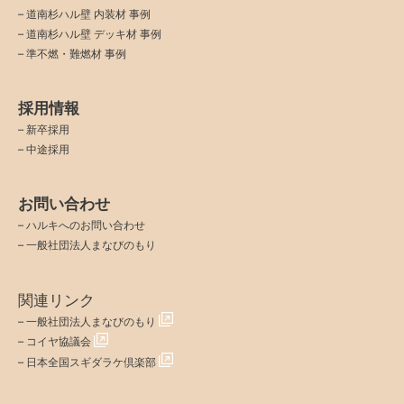
–
道南杉ハル壁 内装材 事例
–
道南杉ハル壁 デッキ材 事例
–
準不燃・難燃材 事例
採用情報
–
新卒採用
–
中途採用
お問い合わせ
–
ハルキへのお問い合わせ
–
一般社団法人まなびのもり
関連リンク
–
一般社団法人まなびのもり
–
コイヤ協議会
–
日本全国スギダラケ倶楽部