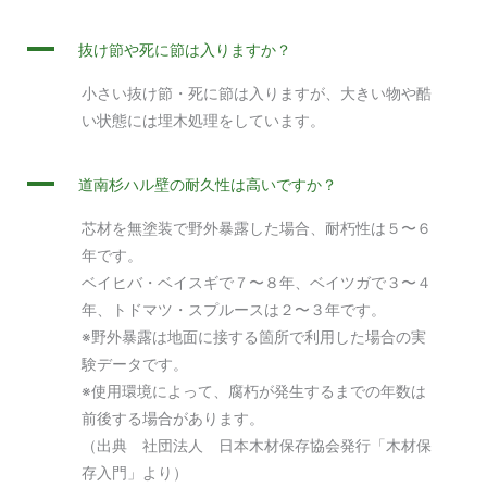
A
抜け節や死に節は入りますか？
小さい抜け節・死に節は入りますが、大きい物や酷
い状態には埋木処理をしています。
A
道南杉ハル壁の耐久性は高いですか？
芯材を無塗装で野外暴露した場合、耐朽性は５〜６
年です。
ベイヒバ・ベイスギで７〜８年、ベイツガで３〜４
年、トドマツ・スプルースは２〜３年です。
※野外暴露は地面に接する箇所で利用した場合の実
験データです。
※使用環境によって、腐朽が発生するまでの年数は
前後する場合があります。
（出典 社団法人 日本木材保存協会発行「木材保
存入門」より）