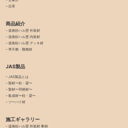
–
沿革
商品紹介
–
道南杉ハル壁 外装材
–
道南杉ハル壁 内装材
–
道南杉ハル壁 デッキ材
–
準不燃・難燃材
JAS製品
– JAS製品とは
– 製材〜柱・梁〜
– 製材〜羽柄材〜
– 集成材〜柱・梁〜
– ツーバイ材
施工ギャラリー
–
道南杉ハル壁 外装材 事例