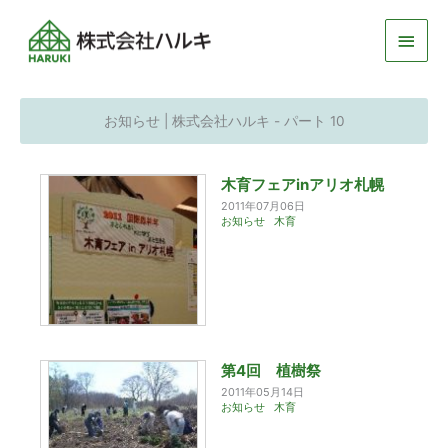
メ
イ
ン
お知らせ | 株式会社ハルキ - パート 10
メ
木育フェアinアリオ札幌
ニ
2011年07月06日
お知らせ
木育
ュ
ー
第4回 植樹祭
2011年05月14日
お知らせ
木育