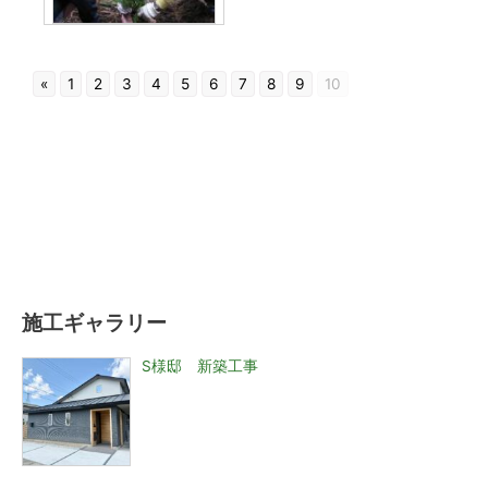
«
1
2
3
4
5
6
7
8
9
10
施工ギャラリー
S様邸 新築工事