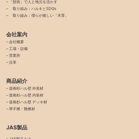
–
「技術」で人と地元を活かす
–
取り組み：ハルキとSDGs
–
取り組み：僕らが嬉しい「木育」
会社案内
–
会社概要
–
工場・設備
–
営業所
–
沿革
商品紹介
–
道南杉ハル壁 外装材
–
道南杉ハル壁 内装材
–
道南杉ハル壁 デッキ材
–
準不燃・難燃材
JAS製品
– JAS製品とは