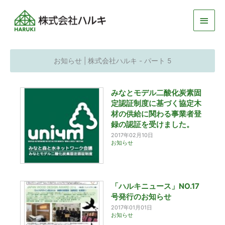
メ
イ
ン
お知らせ | 株式会社ハルキ - パート 5
メ
みなとモデル二酸化炭素固
ニ
定認証制度に基づく協定木
ュ
材の供給に関わる事業者登
録の認証を受けました。
ー
2017年02月10日
お知らせ
「ハルキニュース」NO.17
号発行のお知らせ
2017年01月01日
お知らせ