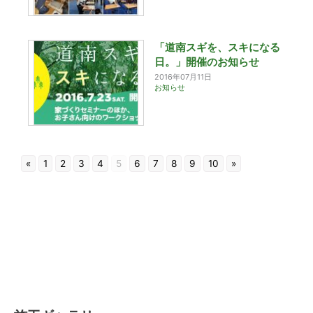
「道南スギを、スキになる
日。」開催のお知らせ
2016年07月11日
お知らせ
«
1
2
3
4
5
6
7
8
9
10
»