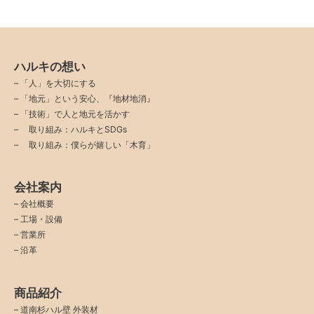
ハルキの想い
–
「人」を大切にする
–
「地元」という安心、『地材地消』
–
「技術」で人と地元を活かす
–
取り組み：ハルキとSDGs
–
取り組み：僕らが嬉しい「木育」
会社案内
–
会社概要
–
工場・設備
–
営業所
–
沿革
商品紹介
–
道南杉ハル壁 外装材