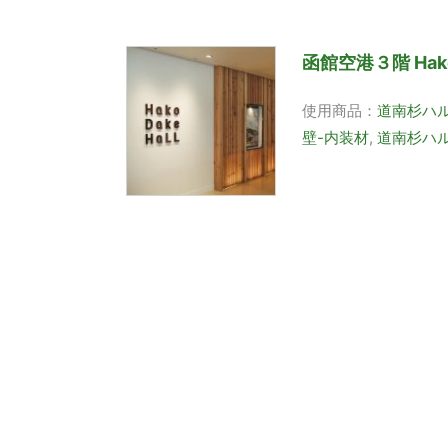
函館空港３階 Hako 
使用商品：
道南杉ハ
壁-内装材
,
道南杉ハル