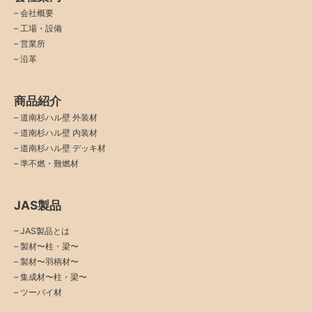
–
会社概要
–
工場・設備
–
営業所
–
沿革
商品紹介
–
道南杉ハル壁 外装材
–
道南杉ハル壁 内装材
–
道南杉ハル壁 デッキ材
–
準不燃・難燃材
JAS製品
– JAS製品とは
– 製材〜柱・梁〜
– 製材〜羽柄材〜
– 集成材〜柱・梁〜
– ツーバイ材