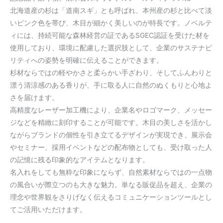
北海道産の杉は「道南スギ」とも呼ばれ、本州産の杉と比べて淡
いピンク色を帯び、木目が細かく美しいのが特長です。ノベルテ
ィには、持続可能な森林経営の証であるSGEC認証を受けた材を
使用しており、環境に配慮した選択肢として、企業のサステナビ
リティへの姿勢を明確に伝えることができます。
杉材ならではの軽やかさと柔らかい手ざわり、そしてふんわりと
漂う清涼感のある香りが、手に取る人に自然のぬくもりと心地よ
さを届けます。
高精度なレーザー加工機により、企業名やロゴマーク、メッセー
ジなどを精緻に刻印することが可能です。木目の美しさを活かし
ながらブランドの個性を引き立てるデザインが実現でき、展示会
やセミナー、採用イベントなどの配布物としても、受け取った人
の記憶に残る印象的なアイテムとなります。
名入れをしても無粋な印象にならず、自然素材ならではの一点物
の風合いが際立つのも大きな魅力。単なる販促品を超え、企業の
理念や世界観をさりげなく伝えるコミュニケーションツールとし
てご活用いただけます。