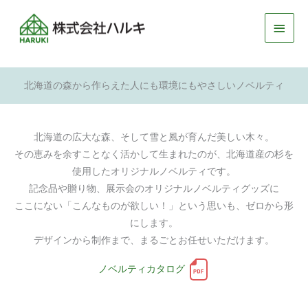
メ
イ
ン
北海道の森から作らえた人にも環境にもやさしいノベルティ
メ
ニ
北海道の広大な森、そして雪と風が育んだ美しい木々。
ュ
その恵みを余すことなく活かして生まれたのが、北海道産の杉を
使用したオリジナルノベルティです。
ー
記念品や贈り物、展示会のオリジナルノベルティグッズに
ここにない「こんなものが欲しい！」という思いも、ゼロから形
にします。
デザインから制作まで、まるごとお任せいただけます。
ノベルティカタログ