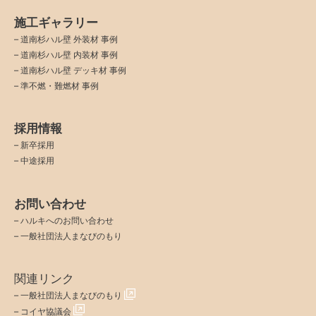
施工ギャラリー
–
道南杉ハル壁 外装材 事例
–
道南杉ハル壁 内装材 事例
–
道南杉ハル壁 デッキ材 事例
–
準不燃・難燃材 事例
採用情報
–
新卒採用
–
中途採用
お問い合わせ
–
ハルキへのお問い合わせ
–
一般社団法人まなびのもり
関連リンク
–
一般社団法人まなびのもり
–
コイヤ協議会