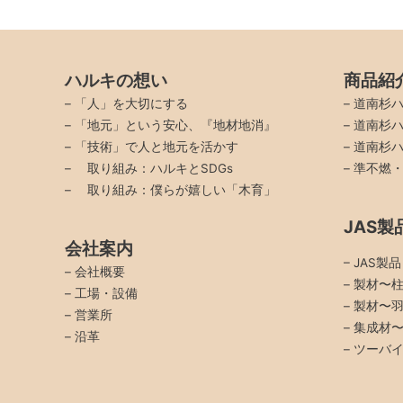
ハルキの想い
商品紹
–
「人」を大切にする
–
道南杉ハ
–
「地元」という安心、『地材地消』
–
道南杉ハ
–
「技術」で人と地元を活かす
–
道南杉ハ
–
取り組み：ハルキとSDGs
–
準不燃
–
取り組み：僕らが嬉しい「木育」
JAS製
会社案内
– JAS製
–
会社概要
– 製材〜
–
工場・設備
– 製材〜
–
営業所
– 集成材
–
沿革
– ツーバ