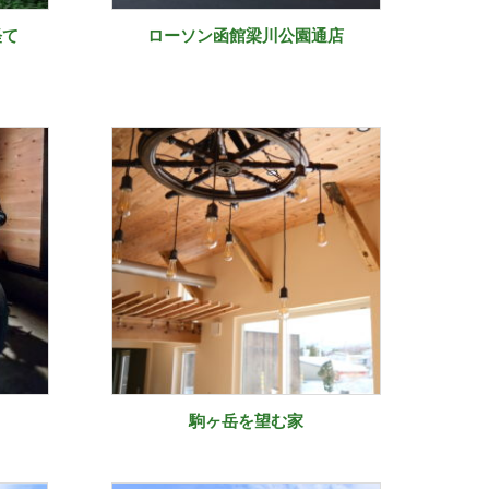
経て
ローソン函館梁川公園通店
駒ヶ岳を望む家