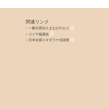
関連リンク
–
一般社団法人まなびのもり
–
コイヤ協議会
–
日本全国スギダラケ倶楽部