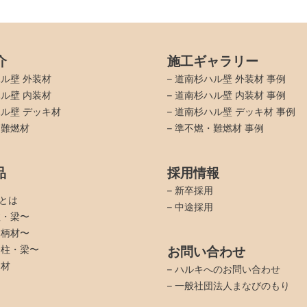
介
施工ギャラリー
ル壁 外装材
–
道南杉ハル壁 外装材 事例
ル壁 内装材
–
道南杉ハル壁 内装材 事例
ル壁 デッキ材
–
道南杉ハル壁 デッキ材 事例
・難燃材
–
準不燃・難燃材 事例
品
採用情報
–
新卒採用
品とは
–
中途採用
柱・梁〜
羽柄材〜
〜柱・梁〜
お問い合わせ
イ材
–
ハルキへのお問い合わせ
–
一般社団法人まなびのもり