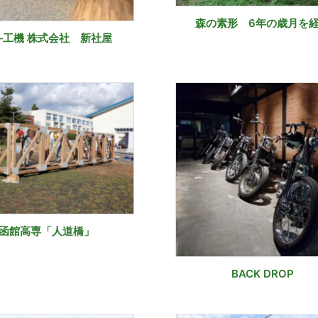
森の素形 6年の歳月を
斗工機 株式会社 新社屋
函館高専「人道橋」
BACK DROP