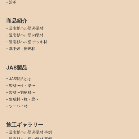
–
沿革
商品紹介
–
道南杉ハル壁 外装材
–
道南杉ハル壁 内装材
–
道南杉ハル壁 デッキ材
–
準不燃・難燃材
JAS製品
– JAS製品とは
– 製材〜柱・梁〜
– 製材〜羽柄材〜
– 集成材〜柱・梁〜
– ツーバイ材
施工ギャラリー
–
道南杉ハル壁 外装材 事例
–
道南杉ハル壁 内装材 事例