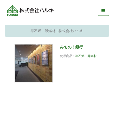
メ
イ
ン
準不燃・難燃材 | 株式会社ハルキ
メ
みちのく銀行
ニ
使用商品：
準不燃・難燃材
ュ
ー