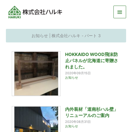
メ
イ
ン
お知らせ | 株式会社ハルキ - パート 3
メ
HOKKAIDO WOOD飛沫防
ニ
止パネルが北海道に寄贈さ
ュ
れました。
2020年09月15日
ー
お知らせ
内外装材「道南杉ハル壁」
リニューアルのご案内
2020年08月31日
お知らせ