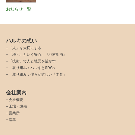
お知らせ一覧
ハルキの想い
–
「人」を大切にする
–
「地元」という安心、『地材地消』
–
「技術」で人と地元を活かす
–
取り組み：ハルキとSDGs
–
取り組み：僕らが嬉しい「木育」
会社案内
–
会社概要
–
工場・設備
–
営業所
–
沿革