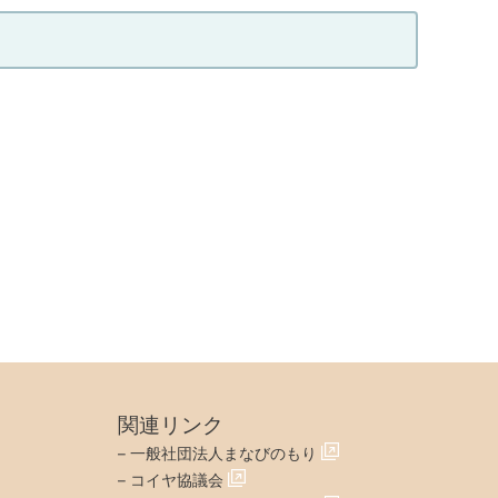
00円〜280,000円
遇
00円〜280,000円
毎月20日
遇
毎月28日当月払い
毎月20日
毎月28日当月払い
関連リンク
00円〜280,000円
–
一般社団法人まなびのもり
遇
00円〜280,000円
–
コイヤ協議会
実費支給（上限あり）
実費支給（上限あり）