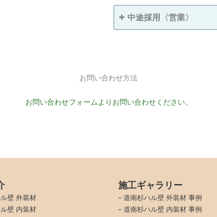
中途採用〈営業〉
お問い合わせ方法
お問い合わせフォームよりお問い合わせください。
給与
月給：200,0
＊経験者優
給与
月給：200,0
賃金締切日：
＊経験者優
賃金支払日：
賃金締切日：
賃金支払日：
介
施工ギャラリー
その他手当
）
給与
月給：200,0
ル壁 外装材
–
道南杉ハル壁 外装材 事例
家賃補助
その他手当
＊経験者優
給与
月給：200,0
ル壁 内装材
–
道南杉ハル壁 内装材 事例
通勤手当：
通勤手当：