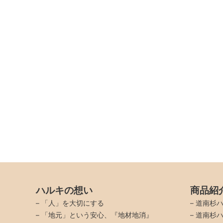
給与
月給：200,000円
賃金締切日：毎月20日
賃金支払日：毎月28日当月払い
給与
月給：210,000円
賃金締切日：毎月20日
その他手当
賃金支払日：毎月28日当月払い
住宅手当：10,000〜20,000円/月
通勤手当：距離により変動あり
ハルキの想い
商品紹
その他手当
※マイカー通勤可（無料駐車場あり
–
「人」を大切にする
–
道南杉ハ
住宅手当：10,000〜20,000円/月
–
「地元」という安心、『地材地消』
–
道南杉ハ
通勤手当：距離により変動あり