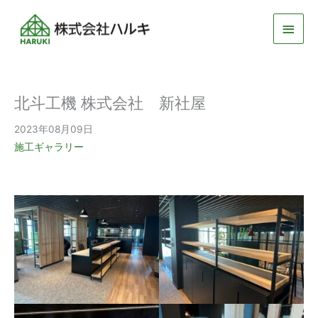
メ
イ
ン
北斗工機 株式会社 新社屋
メ
2023年08月09日
ニ
施工ギャラリー
ュ
ー