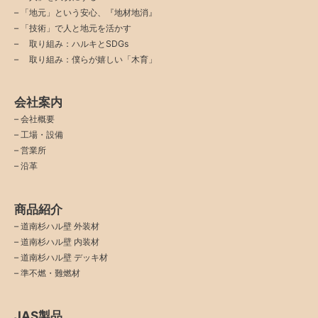
–
「地元」という安心、『地材地消』
–
「技術」で人と地元を活かす
–
取り組み：ハルキとSDGs
–
取り組み：僕らが嬉しい「木育」
会社案内
–
会社概要
–
工場・設備
–
営業所
–
沿革
商品紹介
–
道南杉ハル壁 外装材
–
道南杉ハル壁 内装材
–
道南杉ハル壁 デッキ材
–
準不燃・難燃材
JAS製品