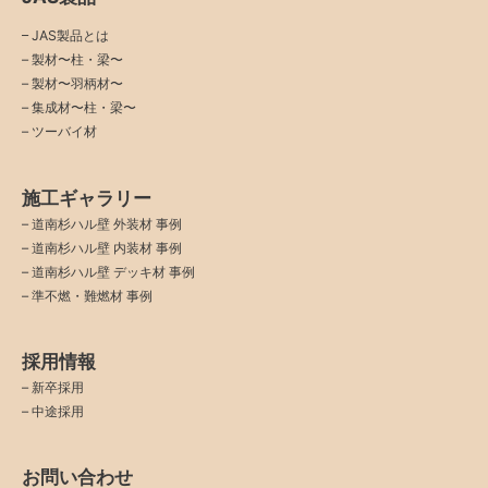
– JAS製品とは
– 製材〜柱・梁〜
– 製材〜羽柄材〜
– 集成材〜柱・梁〜
– ツーバイ材
施工ギャラリー
–
道南杉ハル壁 外装材 事例
–
道南杉ハル壁 内装材 事例
–
道南杉ハル壁 デッキ材 事例
–
準不燃・難燃材 事例
採用情報
–
新卒採用
–
中途採用
お問い合わせ