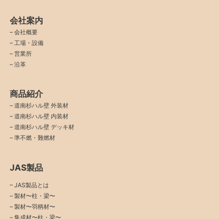
会社案内
–
会社概要
–
工場・設備
–
営業所
–
沿革
商品紹介
–
道南杉ハル壁 外装材
–
道南杉ハル壁 内装材
–
道南杉ハル壁 デッキ材
–
準不燃・難燃材
JAS製品
– JAS製品とは
– 製材〜柱・梁〜
– 製材〜羽柄材〜
– 集成材〜柱・梁〜