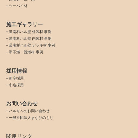
– ツーバイ材
施工ギャラリー
–
道南杉ハル壁 外装材 事例
–
道南杉ハル壁 内装材 事例
–
道南杉ハル壁 デッキ材 事例
–
準不燃・難燃材 事例
採用情報
–
新卒採用
–
中途採用
お問い合わせ
–
ハルキへのお問い合わせ
–
一般社団法人まなびのもり
関連リンク