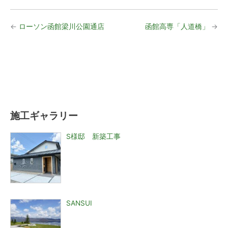
←
ローソン函館梁川公園通店
函館高専「人道橋」
→
施工ギャラリー
S様邸 新築工事
SANSUI