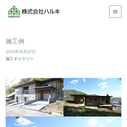
メ
イ
ン
施工例
メ
2022年10月27日
ニ
施工ギャラリー
ュ
ー