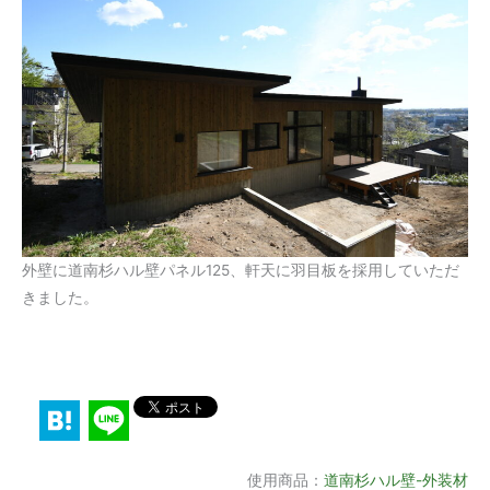
外壁に道南杉ハル壁パネル125、軒天に羽目板を採用していただ
きました。
使用商品：
道南杉ハル壁-外装材