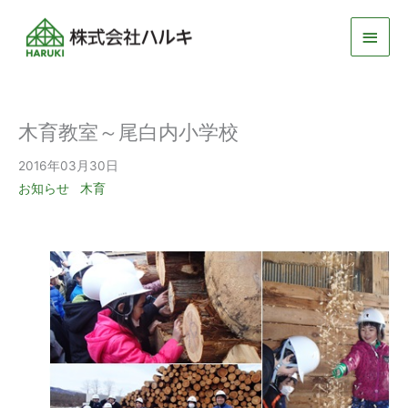
メ
イ
ン
木育教室～尾白内小学校
メ
2016年03月30日
ニ
お知らせ
木育
ュ
ー