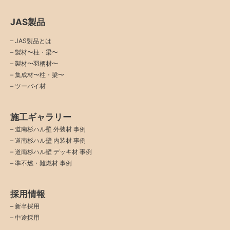
JAS製品
– JAS製品とは
– 製材〜柱・梁〜
– 製材〜羽柄材〜
– 集成材〜柱・梁〜
– ツーバイ材
施工ギャラリー
–
道南杉ハル壁 外装材 事例
–
道南杉ハル壁 内装材 事例
–
道南杉ハル壁 デッキ材 事例
–
準不燃・難燃材 事例
採用情報
–
新卒採用
–
中途採用