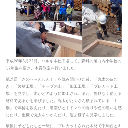
平成28年3月22日、ハルキ本社工場にて、森町の尾白内小学校の
1,2年生を招き、木育教室を行いました。
紙芝居「きのへ～んしん！」を読み聞かせた後、「丸太の皮む
き」「製材工場」「チップの山」「加工工場」「プレカット工
場」を見学し、木がどのように加工され、また、無駄なく使える
材料であるかを学びました。丸太がたくさん積まれている「土
場」で年輪を数えたり、道南杉とトドマツの香りや色の違いを感
じたり、重機で丸太をつかんだり、運ぶ様子を見学しました。
最後に子どもたちと一緒に、プレカットされた木材で平均台とキ