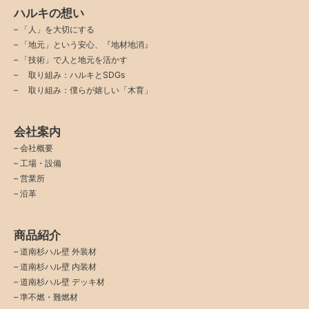
ハルキの想い
–
「人」を大切にする
–
「地元」という安心、『地材地消』
–
「技術」で人と地元を活かす
–
取り組み：ハルキとSDGs
–
取り組み：僕らが嬉しい「木育」
会社案内
–
会社概要
–
工場・設備
–
営業所
–
沿革
商品紹介
–
道南杉ハル壁 外装材
–
道南杉ハル壁 内装材
–
道南杉ハル壁 デッキ材
–
準不燃・難燃材