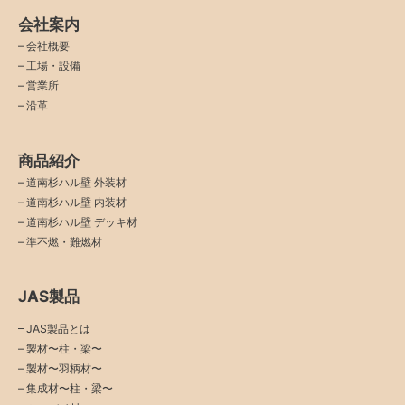
会社案内
–
会社概要
–
工場・設備
–
営業所
–
沿革
商品紹介
–
道南杉ハル壁 外装材
–
道南杉ハル壁 内装材
–
道南杉ハル壁 デッキ材
–
準不燃・難燃材
JAS製品
– JAS製品とは
– 製材〜柱・梁〜
– 製材〜羽柄材〜
– 集成材〜柱・梁〜