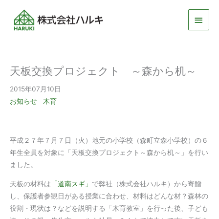
メ
イ
ン
天板交換プロジェクト ～森から机～
メ
2015年07月10日
ニ
お知らせ
木育
ュ
ー
平成２７年７月７日（火）地元の小学校（森町立森小学校）の６
年生全員を対象に「天板交換プロジェクト～森から机～」を行い
ました。
天板の材料は
「道南スギ」
で弊社（株式会社ハルキ）から寄贈
し、保護者参観日がある授業に合わせ、材料はどんな材？森林の
役割・現状は？などを説明する「木育教室」を行った後、子ども