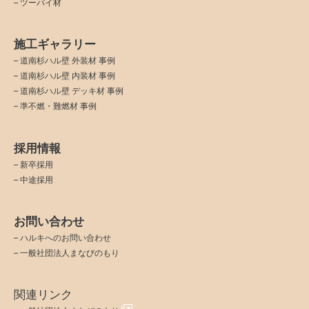
– ツーバイ材
施工ギャラリー
–
道南杉ハル壁 外装材 事例
–
道南杉ハル壁 内装材 事例
–
道南杉ハル壁 デッキ材 事例
–
準不燃・難燃材 事例
採用情報
–
新卒採用
–
中途採用
お問い合わせ
–
ハルキへのお問い合わせ
–
一般社団法人まなびのもり
関連リンク