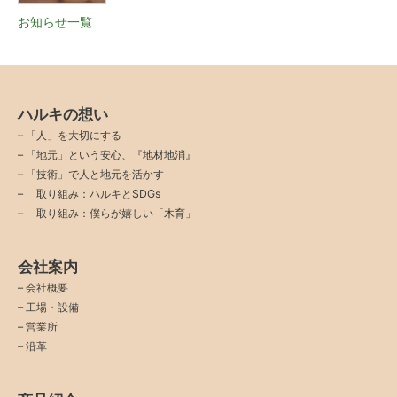
お知らせ一覧
ハルキの想い
–
「人」を大切にする
–
「地元」という安心、『地材地消』
–
「技術」で人と地元を活かす
–
取り組み：ハルキとSDGs
–
取り組み：僕らが嬉しい「木育」
会社案内
–
会社概要
–
工場・設備
–
営業所
–
沿革