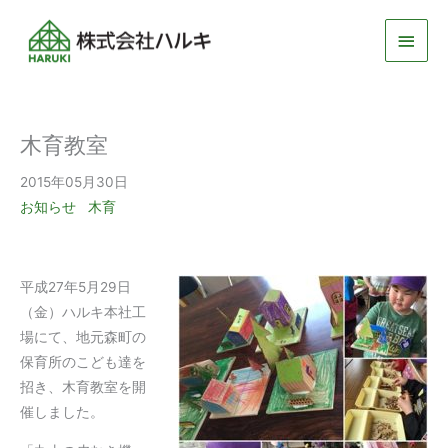
メ
イ
ン
木育教室
メ
2015年05月30日
ニ
お知らせ
木育
ュ
ー
平成27年5月29日
（金）ハルキ本社工
場にて、地元森町の
保育所のこども達を
招き、木育教室を開
催しました。