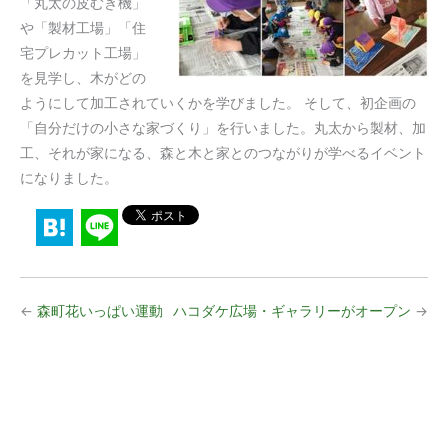
「丸太の皮むき機」
や「製材工場」「住
宅プレカット工場」
を見学し、木がどの
ようにして加工されていくかを学びました。 そして、初企画の
「自分だけの小さな家づくり」を行いました。丸太から製材、加
工、それが家になる、森と木と家とのつながりが学べるイベント
になりました。
←
森町花いっぱい運動
ハコダケ広場・ギャラリーがオープン
→