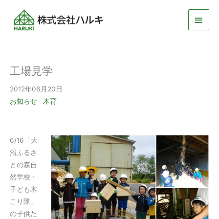
メ
イ
ン
工場見学
メ
2012年06月20日
ニ
お知らせ
木育
ュ
ー
6/16「大
沼ふるさ
との森自
然学校・
子ども木
こり隊」
の子供た