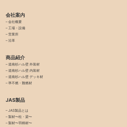
会社案内
–
会社概要
–
工場・設備
–
営業所
–
沿革
商品紹介
–
道南杉ハル壁 外装材
–
道南杉ハル壁 内装材
–
道南杉ハル壁 デッキ材
–
準不燃・難燃材
JAS製品
– JAS製品とは
– 製材〜柱・梁〜
– 製材〜羽柄材〜