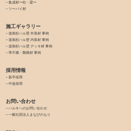
– 集成材〜柱・梁〜
– ツーバイ材
施工ギャラリー
–
道南杉ハル壁 外装材 事例
–
道南杉ハル壁 内装材 事例
–
道南杉ハル壁 デッキ材 事例
–
準不燃・難燃材 事例
採用情報
–
新卒採用
–
中途採用
お問い合わせ
–
ハルキへのお問い合わせ
–
一般社団法人まなびのもり