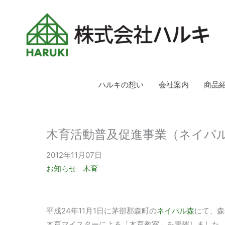
ハルキの想い
会社案内
商品
木育活動普及促進事業（ネイパ
2012年11月07日
お知らせ
木育
平成24年11月1日に茅部郡森町の
ネイパル森
にて、森
木育マイスターによる「木育教室」を開催しました