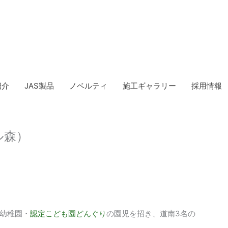
紹介
JAS製品
ノベルティ
施工ギャラリー
採用情報
ル森）
幼稚園・
認定こども園どんぐり
の園児を招き、道南3名の
。