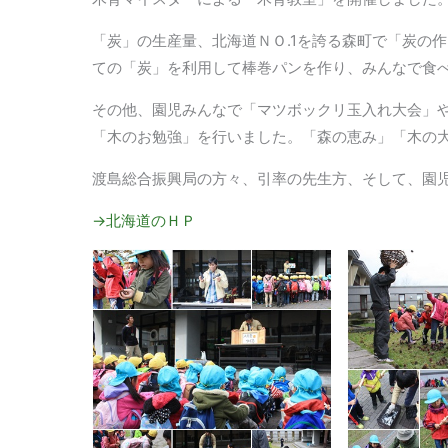
「炭」の生産量、北海道ＮＯ.1を誇る森町で「炭の
ての「炭」を利用して棒巻パンを作り、みんなで食
その他、園児みんなで「マツボックリ玉入れ大会」
「木のお勉強」を行いました。「森の恵み」「木の
渡島総合振興局の方々、引率の先生方、そして、園
→北海道のＨＰ