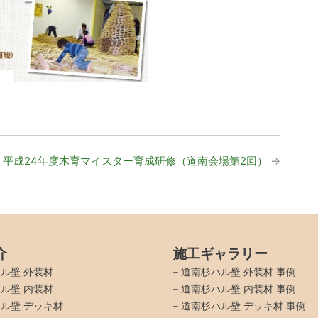
平成24年度木育マイスター育成研修（道南会場第2回）
→
介
施工ギャラリー
ル壁 外装材
–
道南杉ハル壁 外装材 事例
ル壁 内装材
–
道南杉ハル壁 内装材 事例
ル壁 デッキ材
–
道南杉ハル壁 デッキ材 事例