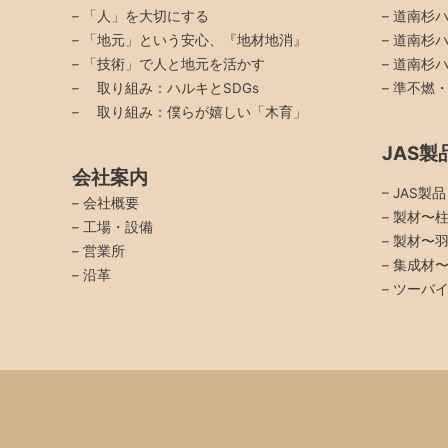
–
「人」を大切にする
–
道南杉ハ
–
「地元」という安心、『地材地消』
–
道南杉ハ
–
「技術」で人と地元を活かす
–
道南杉ハ
–
取り組み：ハルキとSDGs
–
準不燃
–
取り組み：僕らが嬉しい「木育」
JAS製
会社案内
– JAS製
–
会社概要
– 製材〜
–
工場・設備
– 製材〜
–
営業所
– 集成材
–
沿革
– ツーバ