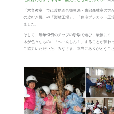
「木育教室」では渡島総合振興局・東部森林室の方
の皮むき機」や「製材工場」、「住宅プレカット工
ました。
そして、毎年恒例のチップの砂場で遊び、最後にミ
木が色々なものに「へ～んしん！」することが伝わ
ご協力いただいた、みなさま、本当にありがとうご