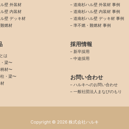
ル壁 外装材
–
道南杉ハル壁 外装材 事例
ル壁 内装材
–
道南杉ハル壁 内装材 事例
ル壁 デッキ材
–
道南杉ハル壁 デッキ材 事例
・難燃材
–
準不燃・難燃材 事例
品
採用情報
–
新卒採用
品とは
–
中途採用
柱・梁〜
羽柄材〜
〜柱・梁〜
お問い合わせ
イ材
–
ハルキへのお問い合わせ
–
一般社団法人まなびのもり
Copyright © 2026
株式会社ハルキ