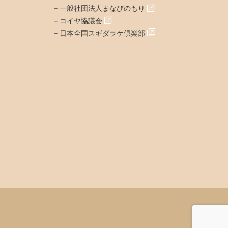
–
一般社団法人まなびのもり
–
コイヤ協議会
–
日本全国スギダラケ倶楽部