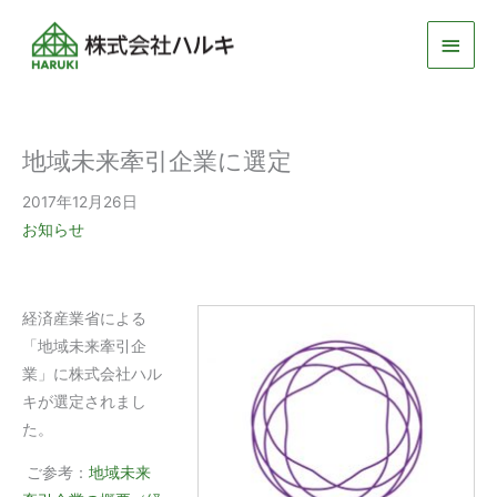
メ
イ
ン
地域未来牽引企業に選定
メ
2017年12月26日
ニ
お知らせ
ュ
ー
経済産業省による
「地域未来牽引企
業」に株式会社ハル
キが選定されまし
た。
ご参考：
地域未来