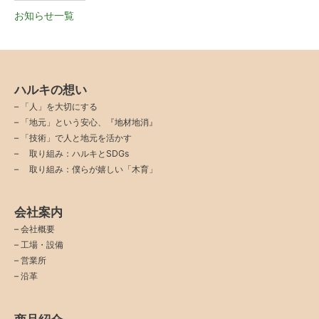
お知らせ一覧
ハルキの想い
–
「人」を大切にする
–
「地元」という安心、『地材地消』
–
「技術」で人と地元を活かす
–
取り組み：ハルキとSDGs
–
取り組み：僕らが嬉しい「木育」
会社案内
–
会社概要
–
工場・設備
–
営業所
–
沿革