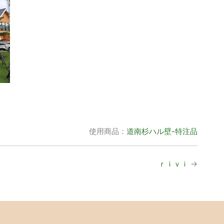
使用商品：
道南杉ハル壁-特注品
ｒｉｖｉ
→