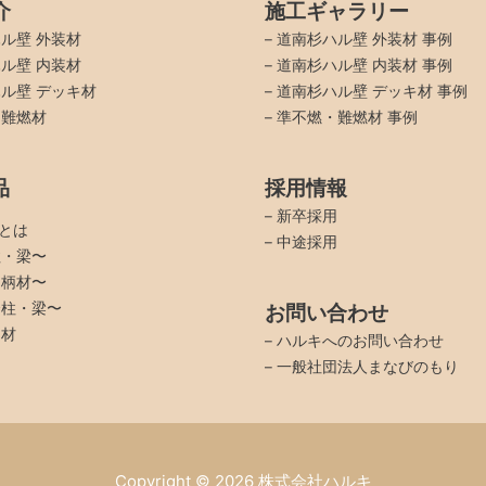
介
施工ギャラリー
ル壁 外装材
–
道南杉ハル壁 外装材 事例
ル壁 内装材
–
道南杉ハル壁 内装材 事例
ル壁 デッキ材
–
道南杉ハル壁 デッキ材 事例
・難燃材
–
準不燃・難燃材 事例
品
採用情報
–
新卒採用
品とは
–
中途採用
柱・梁〜
羽柄材〜
〜柱・梁〜
お問い合わせ
イ材
–
ハルキへのお問い合わせ
–
一般社団法人まなびのもり
Copyright © 2026
株式会社ハルキ