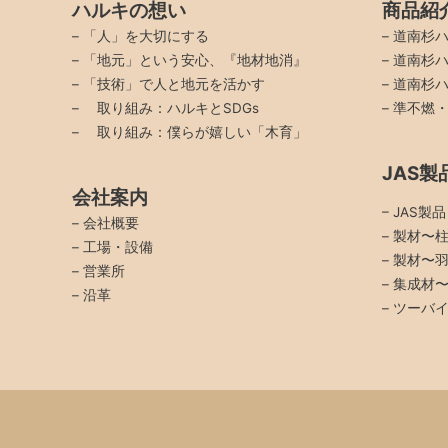
ハルキの想い
商品紹
–
「人」を大切にする
–
道南杉ハ
–
「地元」という安心、『地材地消』
–
道南杉ハ
–
「技術」で人と地元を活かす
–
道南杉ハ
–
取り組み：ハルキとSDGs
–
準不燃
–
取り組み：僕らが嬉しい「木育」
JAS製
会社案内
– JAS製
–
会社概要
– 製材〜
–
工場・設備
– 製材〜
–
営業所
– 集成材
–
沿革
– ツーバ